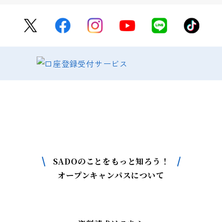
SADOについて
もっと詳しく知りたい方はこちら
SADOのことをもっと知ろう！
オープンキャンパスについて