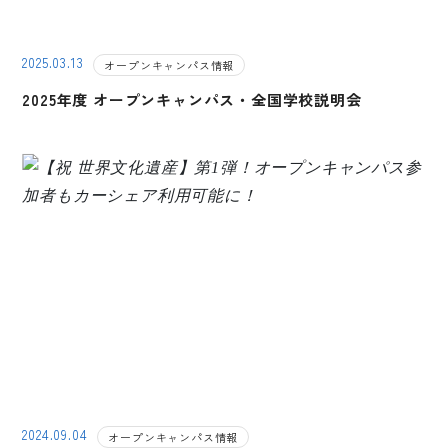
2025.03.13
オープンキャンパス情報
2025年度 オープンキャンパス・全国学校説明会
2024.09.04
オープンキャンパス情報