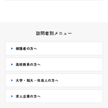
訪問者別メニュー
保護者の方へ
高校教員の方へ
大学・短大・社会人の方ヘ
求人企業の方へ