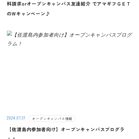
料請求orオープンキャンパス友達紹介 でアマギフＧＥＴ
のWキャンペーン♪
2024.07.31
オープンキャンパス情報
【佐渡島内参加者向け】オープンキャンパスプログラ