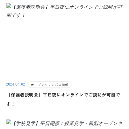
2024.04.02
オープンキャンパス情報
【保護者説明会】平日夜にオンラインでご説明が可能で
す！