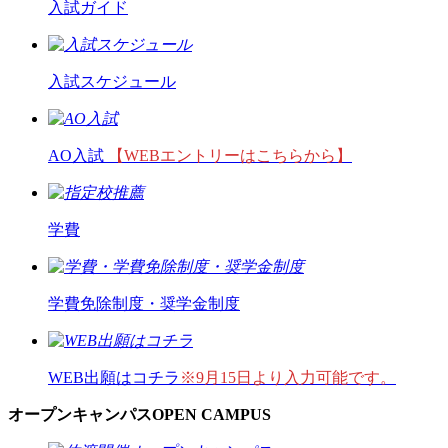
入試ガイド
入試スケジュール
AO入試
【WEBエントリーはこちらから】
学費
学費免除制度・奨学金制度
WEB出願はコチラ
※9月15日より入力可能です。
オープンキャンパス
OPEN CAMPUS