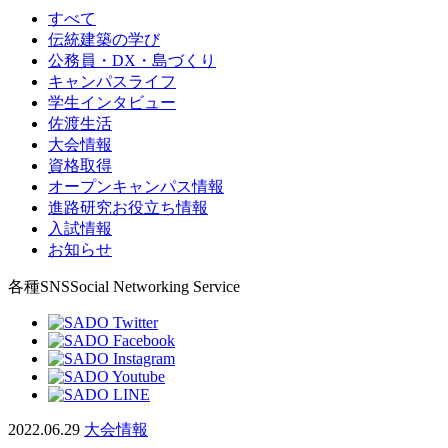
すべて
伝統建築の学び
公務員・DX・島づくり
キャンパスライフ
学生インタビュー
佐渡生活
大会情報
資格取得
オープンキャンパス情報
進路研究お役立ち情報
入試情報
お知らせ
各種SNS
Social Networking Service
2022.06.29
大会情報