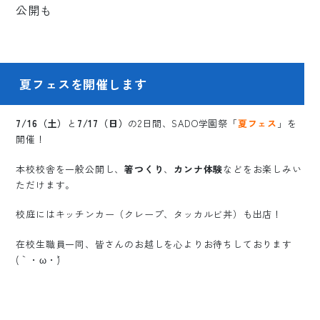
夏フェスを開催します
7/16（土）
と
7/17（日）
の2日間、SADO学園祭「
夏フェス
」を
開催！
本校校舎を一般公開し、
箸つくり
、
カンナ体験
などをお楽しみい
ただけます。
校庭にはキッチンカー（クレープ、タッカルビ丼）も出店！
在校生職員一同、皆さんのお越しを心よりお待ちしております
(｀・ω・´)