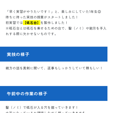
「早く実習がやりたいです！」と、楽しみにしていた1年生😊
待ちに待った実技の授業がスタートしました！
初実習では
【砥石台】
を製作しました！
※砥石台とは砥石を乗せるための台で、鑿（ノミ）や鉋刃を手入
れする際に欠かせないものです。
実技の様子
親方の話を真剣に聞いて、返事もしっかりしていて頼もしい！
午前中の作業の様子
鑿（ノミ）で砥石が入る穴を掘っていきます！
水平になっているか確認しながら掘っていきます💪