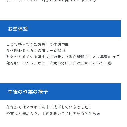
お昼休憩
自分で持ってきたお弁当で休憩中🍱
食べ終わると近くの海に一直線💨
県外からきている学生は「地元より海が綺麗！」と大興奮の様子
靴を脱いで入ったけど、佐渡の海はまだ冷たかったみたい😅
午後の作業の様子
午後からはノコギリを使い成形していきました！
作業にも熱が入り、上着を脱いで半袖でやる学生も🔥