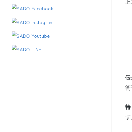
上
伝
術
特
す