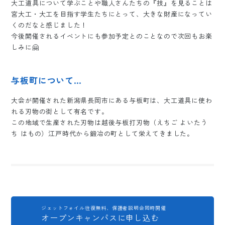
大工道具について学ぶことや職人さんたちの『技』を見ることは
宮大工・大工を目指す学生たちにとって、大きな財産になってい
くのだなと感じました！
今後開催されるイベントにも参加予定とのことなので次回もお楽
しみに🤗
与板町について…
大会が開催された新潟県長岡市にある与板町は、大工道具に使わ
れる刃物の街として有名です。
この地域で生産された刃物は越後与板打刃物（えちご よいたう
ち はもの）江戸時代から鍛冶の町として栄えてきました。
ジェットフォイル往復無料、保護者説明会同時開催
オープンキャンパスに申し込む