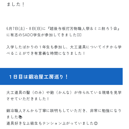
6月7日(土)・8日(日)に『越後与板打刃物職人祭＆ミニ削ろう会』
に有志のSADO学生が参加してきました🙋‍♂️
入学したばかりの１年生も参加し、大工道具についてイチから学
べることができ有意義な時間になりました！
１日目は鍛冶屋工房巡り！
大工道具の鑿（のみ）や鉋（かんな）が作られている現場を見学
させていただきました！
鍛冶職人さんから丁寧に説明もしていただき、非常に勉強になり
ました📚
道具好きな上級生もテンション上がっていました😊