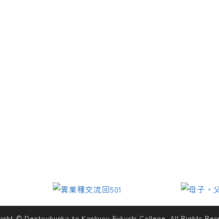
ight © Dentoubunka to Kankyou Fukushi College. All Rights Res