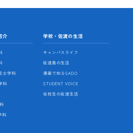
紹介
学校・佐渡の生活
科
キャンパスライフ
科
佐渡島の生活
能士学科
漫画で知るSADO
学科
STUDENT VOICE
在校生の佐渡生活
科
学科