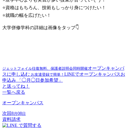
⭐資格はもちろん、技術もしっかり身につけたい！
⭐就職の幅を広げたい！
大学併修学科の詳細は画像をタップ👇
オープンキャンパ
ジェットフォイル往復無料、保護者説明会同時開催
スに申し込む
LINEでオープンキャンパスお
お友達登録で簡単！
申込み
「◯月◯日参加希望」
と送ってね！
一覧へ戻る
オープンキャンパス
次回
8
08
月
日
資料請求
で質問する