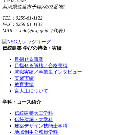
〒952-1209
新潟県佐渡市千種丙202番地1
TEL：0259-61-1122
FAX：0259-61-1133
MAIL：sado@nsg.gr.jp（代表）
伝統建築 学びの特徴・実績
目指せる職業
目指せる資格／合格実績
就職実績／卒業生インタビュー
実習実績
教育実績
宮大工について
学科・コース紹介
伝統建築大工学科
伝統建築・大学科
建築デザイン技能士学科
地域創生公務員学科