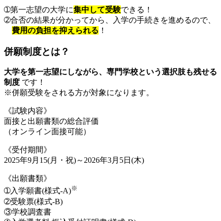
➀第一志望の大学に
集中して受験
できる！
➁合否の結果が分かってから、入学の手続きを進めるので、
費用の負担を抑えられる
！
併願制度とは？
大学を第一志望にしながら、専門学校という選択肢も残せる
制度
です！
※併願受験をされる方が対象になります。
《試験内容》
面接と出願書類の総合評価
（オンライン面接可能）
《受付期間》
2025年9月15(月・祝)～2026年3月5日(木)
《出願書類》
※
➀入学願書(様式-A)
➁受験票(様式-B)
③学校調査書