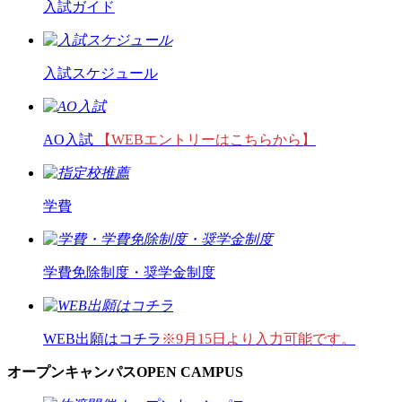
入試ガイド
入試スケジュール
AO入試
【WEBエントリーはこちらから】
学費
学費免除制度・奨学金制度
WEB出願はコチラ
※9月15日より入力可能です。
オープンキャンパス
OPEN CAMPUS