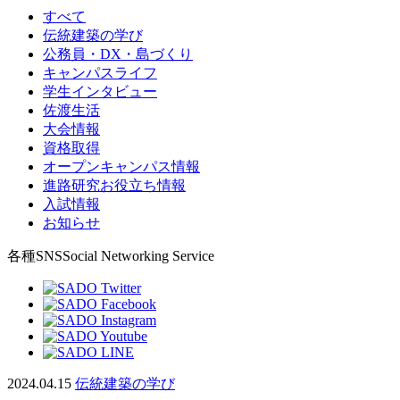
すべて
伝統建築の学び
公務員・DX・島づくり
キャンパスライフ
学生インタビュー
佐渡生活
大会情報
資格取得
オープンキャンパス情報
進路研究お役立ち情報
入試情報
お知らせ
各種SNS
Social Networking Service
2024.04.15
伝統建築の学び