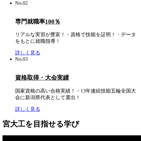
No.
02
専門就職率
100％
リアルな実習が豊富！・資格で技能を証明！・データ
をもとに就職指導！
詳しく見る
No.
03
資格取得・大会実績
国家資格の高い合格実績！・13年連続技能五輪全国大
会に新潟県代表として選出！
詳しく見る
宮大工を目指せる学び